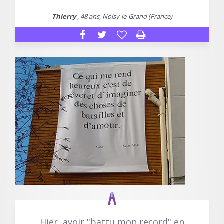
Thierry
, 48 ans, Noisy-le-Grand (France)
Hier, avoir "battu mon record" en