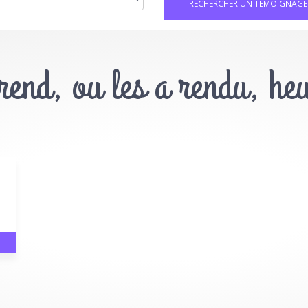
 rend, ou les a rendu, he