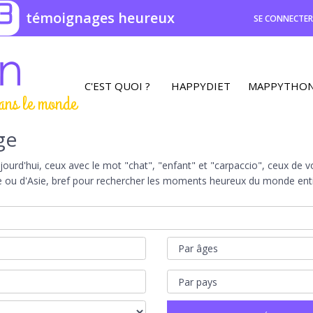
3
témoignages heureux
SE CONNECTE
C'EST QUOI ?
HAPPYDIET
MAPPYTHO
ans le monde
ge
rd'hui, ceux avec le mot "chat", "enfant" et "carpaccio", ceux de vot
e ou d'Asie, bref pour rechercher les moments heureux du monde entie