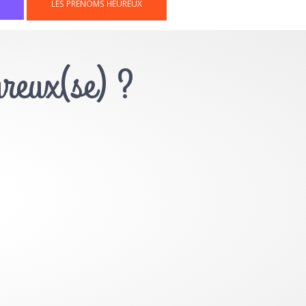
LES PRÉNOMS HEUREUX
ureux(se) ?