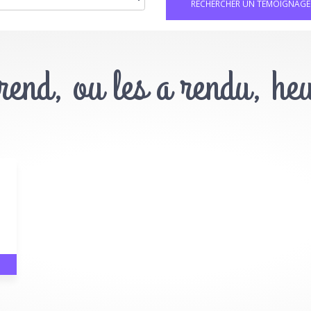
 rend, ou les a rendu, he