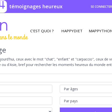
4
témoignages heureux
SE CONNECTE
C'EST QUOI ?
HAPPYDIET
MAPPYTHO
ans le monde
ge
rd'hui, ceux avec le mot "chat", "enfant" et "carpaccio", ceux de vot
e ou d'Asie, bref pour rechercher les moments heureux du monde entie