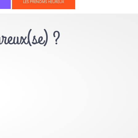
LES PRÉNOMS HEUREUX
ureux(se) ?