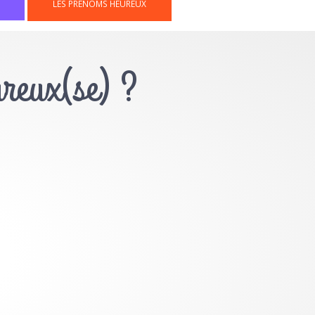
LES PRÉNOMS HEUREUX
ureux(se) ?