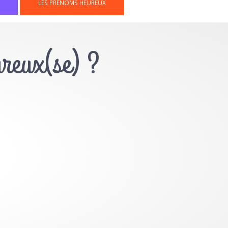
LES PRÉNOMS HEUREUX
ureux(se) ?