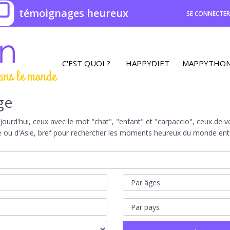
0
témoignages heureux
SE CONNECTE
C'EST QUOI ?
HAPPYDIET
MAPPYTHO
ans le monde
ge
rd'hui, ceux avec le mot "chat", "enfant" et "carpaccio", ceux de vot
e ou d'Asie, bref pour rechercher les moments heureux du monde entie