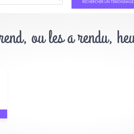
 rend, ou les a rendu, he