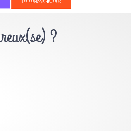
LES PRÉNOMS HEUREUX
ureux(se) ?