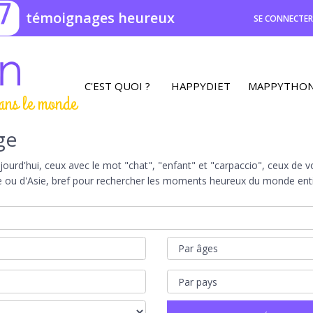
7
témoignages heureux
SE CONNECTE
C'EST QUOI ?
HAPPYDIET
MAPPYTHO
ans le monde
ge
rd'hui, ceux avec le mot "chat", "enfant" et "carpaccio", ceux de vot
e ou d'Asie, bref pour rechercher les moments heureux du monde entie