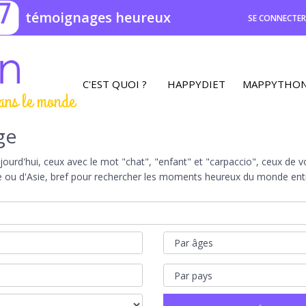
7
témoignages heureux
SE CONNECTE
C'EST QUOI ?
HAPPYDIET
MAPPYTHO
ans le monde
ge
rd'hui, ceux avec le mot "chat", "enfant" et "carpaccio", ceux de vot
e ou d'Asie, bref pour rechercher les moments heureux du monde entie