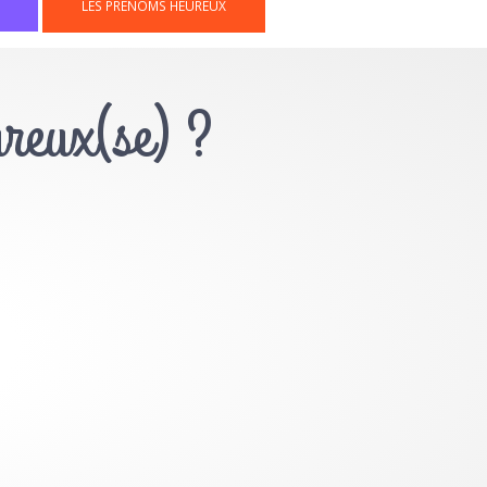
LES PRÉNOMS HEUREUX
ureux(se) ?