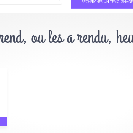
 rend, ou les a rendu, he