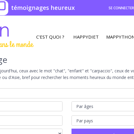
0
témoignages heureux
SE CONNECTE
C'EST QUOI ?
HAPPYDIET
MAPPYTHO
ans le monde
ge
rd'hui, ceux avec le mot "chat", "enfant" et "carpaccio", ceux de vot
e ou d'Asie, bref pour rechercher les moments heureux du monde entie