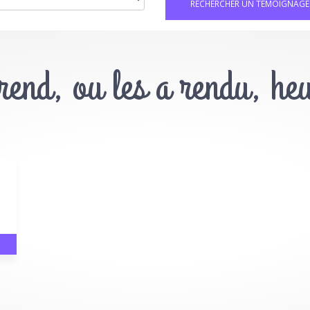
 rend, ou les a rendu, he