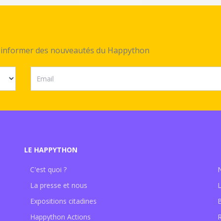
ez informer des nouveautés du Happython
LE HAPPYTHON
C'est quoi ?
La presse et nous
Expositions citadines
Happython Actions