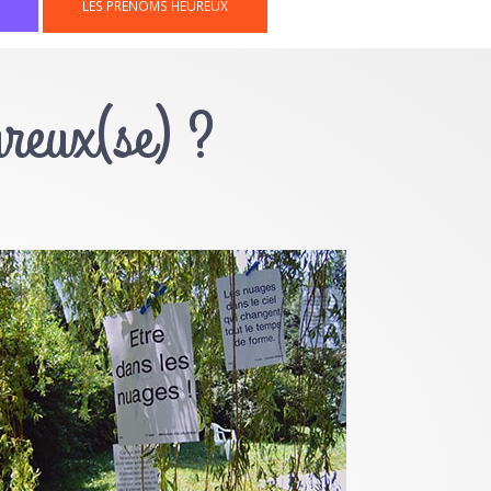
LES PRÉNOMS HEUREUX
ureux(se) ?