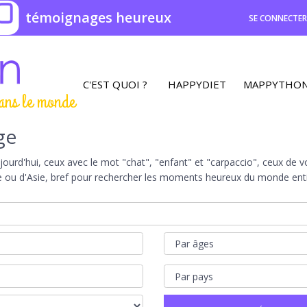
0
témoignages heureux
SE CONNECTE
C'EST QUOI ?
HAPPYDIET
MAPPYTHO
ans le monde
ge
rd'hui, ceux avec le mot "chat", "enfant" et "carpaccio", ceux de vot
e ou d'Asie, bref pour rechercher les moments heureux du monde entie