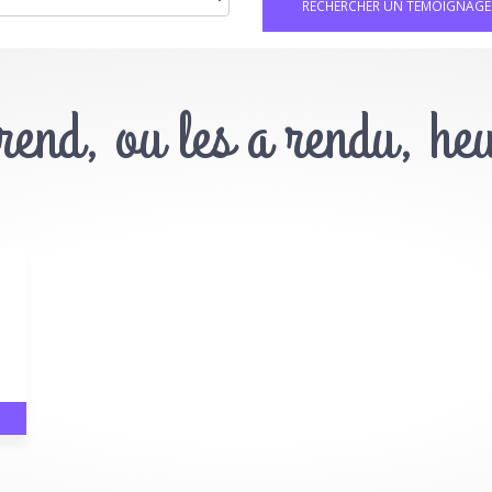
 rend, ou les a rendu, he