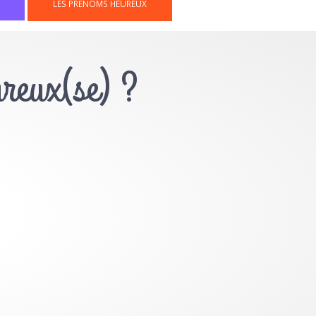
LES PRÉNOMS HEUREUX
ureux(se) ?