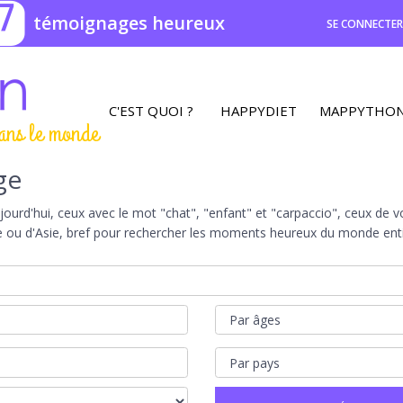
7
témoignages heureux
SE CONNECTE
C'EST QUOI ?
HAPPYDIET
MAPPYTHO
ans le monde
ge
rd'hui, ceux avec le mot "chat", "enfant" et "carpaccio", ceux de vot
e ou d'Asie, bref pour rechercher les moments heureux du monde entie