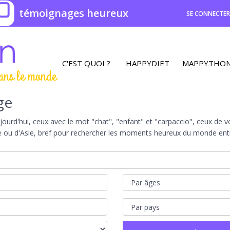
0
témoignages heureux
SE CONNECTE
C'EST QUOI ?
HAPPYDIET
MAPPYTHO
ans le monde
ge
rd'hui, ceux avec le mot "chat", "enfant" et "carpaccio", ceux de vot
e ou d'Asie, bref pour rechercher les moments heureux du monde entie