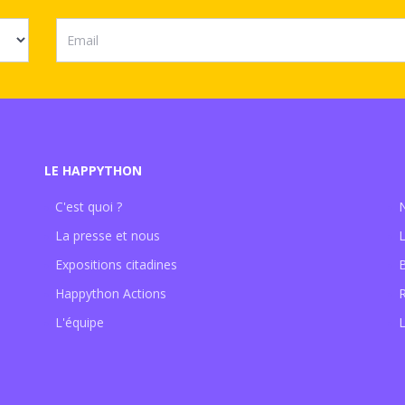
LE HAPPYTHON
C'est quoi ?
La presse et nous
Expositions citadines
Happython Actions
L'équipe
L