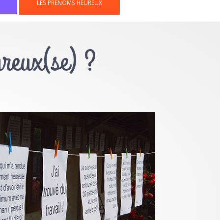
LES PRÉNOMS HEUREUX
ureux(se) ?