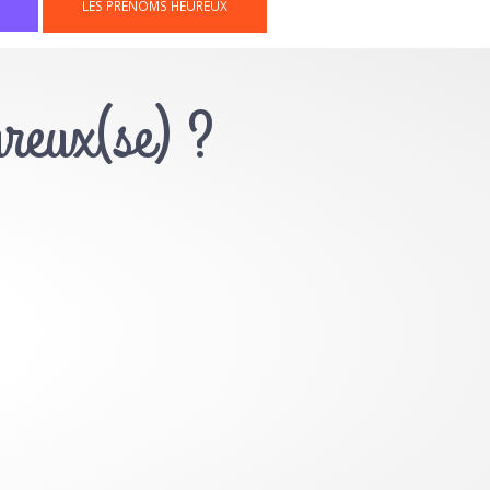
LES PRÉNOMS HEUREUX
ureux(se) ?