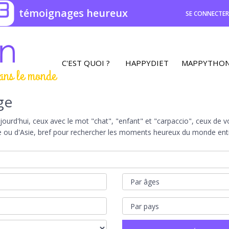
3
témoignages heureux
SE CONNECTE
C'EST QUOI ?
HAPPYDIET
MAPPYTHO
ans le monde
ge
rd'hui, ceux avec le mot "chat", "enfant" et "carpaccio", ceux de vot
e ou d'Asie, bref pour rechercher les moments heureux du monde entie