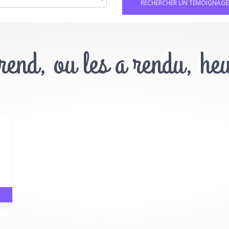
 rend, ou les a rendu, he