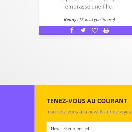
embrassé une fille.
Kenny
, 17 ans, Lyon (france)
TENEZ-VOUS AU COURANT
Inscrivez-vous à la newsletter et soy