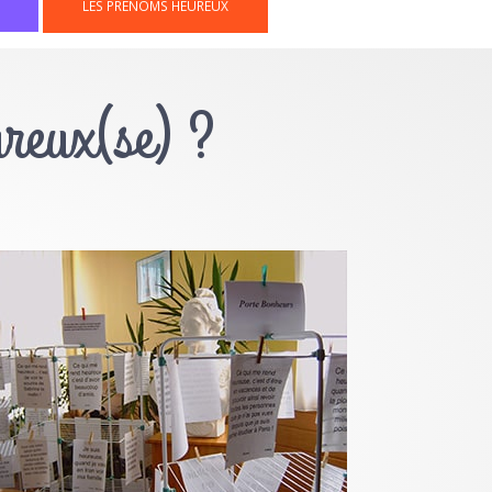
LES PRÉNOMS HEUREUX
ureux(se) ?