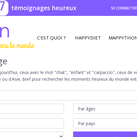
7
témoignages heureux
SE CONNECTE
C'EST QUOI ?
HAPPYDIET
MAPPYTHO
ans le monde
ge
rd'hui, ceux avec le mot "chat", "enfant" et "carpaccio", ceux de vot
e ou d'Asie, bref pour rechercher les moments heureux du monde entie