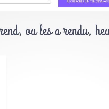
 rend, ou les a rendu, he