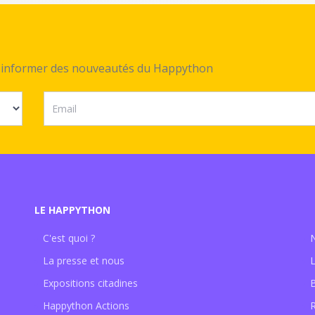
ez informer des nouveautés du Happython
LE HAPPYTHON
C'est quoi ?
La presse et nous
Expositions citadines
Happython Actions