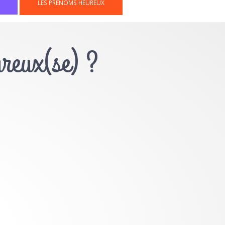
LES PRÉNOMS HEUREUX
ureux(se) ?