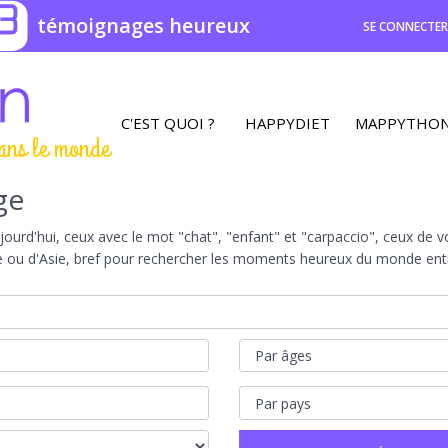
3
témoignages heureux
SE CONNECTE
C'EST QUOI ?
HAPPYDIET
MAPPYTHO
ans le monde
ge
rd'hui, ceux avec le mot "chat", "enfant" et "carpaccio", ceux de vot
e ou d'Asie, bref pour rechercher les moments heureux du monde entie