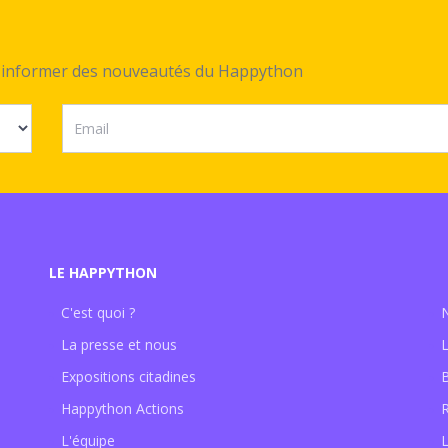
ez informer des nouveautés du Happython
LE HAPPYTHON
C'est quoi ?
La presse et nous
Expositions citadines
Happython Actions
L'équipe
L