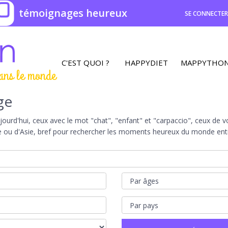
0
témoignages heureux
SE CONNECTE
C'EST QUOI ?
HAPPYDIET
MAPPYTHO
ans le monde
ge
rd'hui, ceux avec le mot "chat", "enfant" et "carpaccio", ceux de vot
e ou d'Asie, bref pour rechercher les moments heureux du monde entie