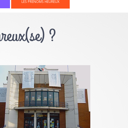
LES PRÉNOMS HEUREUX
ureux(se) ?