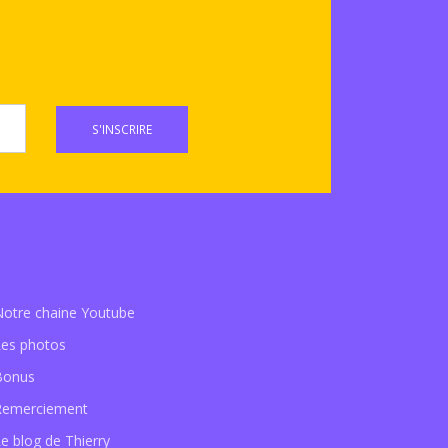
S'INSCRIRE
Notre chaine Youtube
Les photos
Bonus
Remerciement
e blog de Thierry