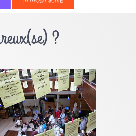
LES PRÉNOMS HEUREUX
ureux(se) ?