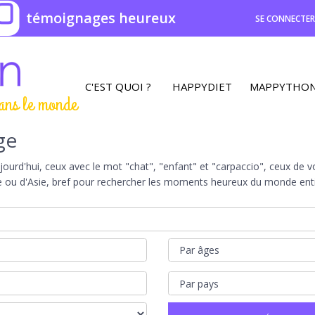
0
témoignages heureux
SE CONNECTE
C'EST QUOI ?
HAPPYDIET
MAPPYTHO
ans le monde
ge
rd'hui, ceux avec le mot "chat", "enfant" et "carpaccio", ceux de vot
e ou d'Asie, bref pour rechercher les moments heureux du monde entie