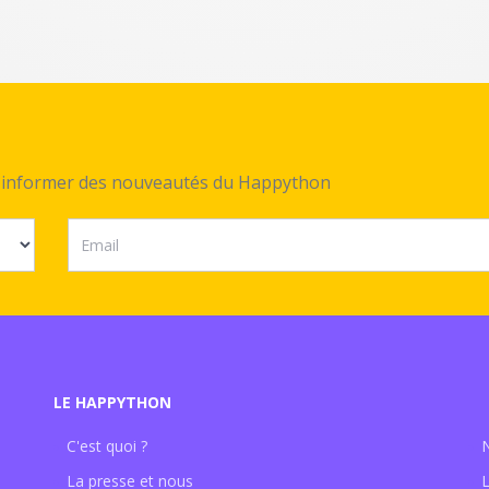
ez informer des nouveautés du Happython
LE HAPPYTHON
C'est quoi ?
La presse et nous