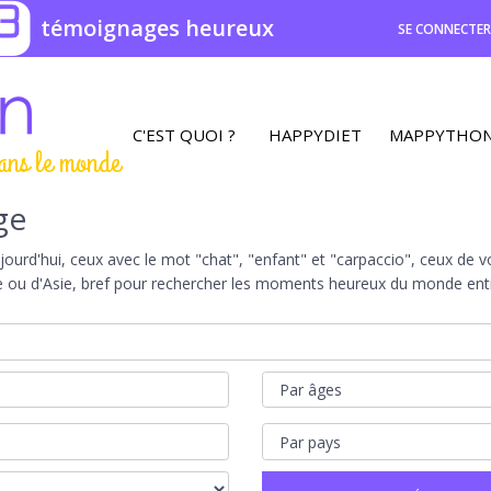
3
témoignages heureux
SE CONNECTE
C'EST QUOI ?
HAPPYDIET
MAPPYTHO
ans le monde
ge
rd'hui, ceux avec le mot "chat", "enfant" et "carpaccio", ceux de vot
e ou d'Asie, bref pour rechercher les moments heureux du monde entie