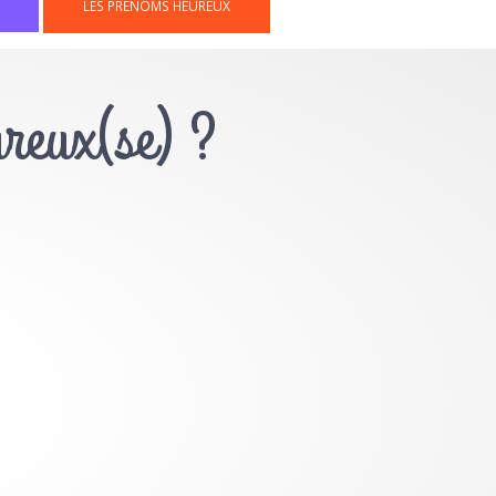
LES PRÉNOMS HEUREUX
ureux(se) ?