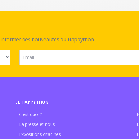
ez informer des nouveautés du Happython
LE HAPPYTHON
C'est quoi ?
La presse et nous
Expositions citadines