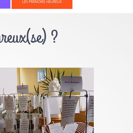
LES PRÉNOMS HEUREUX
ureux(se) ?