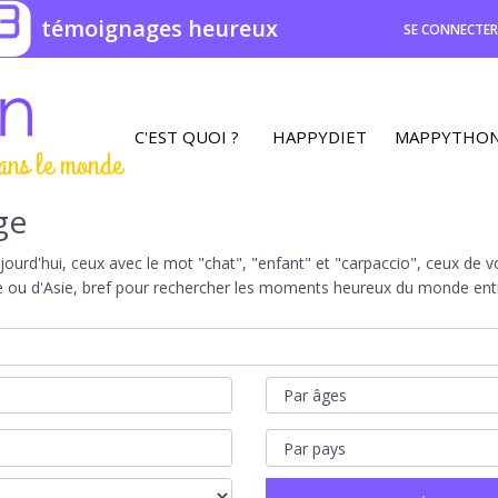
3
témoignages heureux
SE CONNECTE
C'EST QUOI ?
HAPPYDIET
MAPPYTHO
ans le monde
ge
rd'hui, ceux avec le mot "chat", "enfant" et "carpaccio", ceux de vot
e ou d'Asie, bref pour rechercher les moments heureux du monde entie