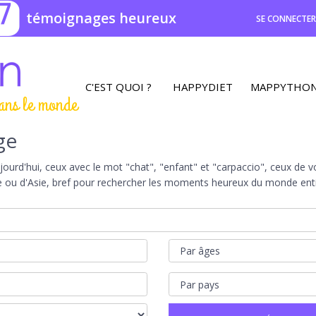
7
témoignages heureux
SE CONNECTE
C'EST QUOI ?
HAPPYDIET
MAPPYTHO
ans le monde
ge
rd'hui, ceux avec le mot "chat", "enfant" et "carpaccio", ceux de vot
e ou d'Asie, bref pour rechercher les moments heureux du monde entie