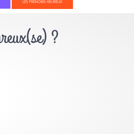
LES PRÉNOMS HEUREUX
ureux(se) ?