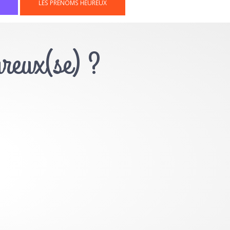
LES PRÉNOMS HEUREUX
ureux(se) ?