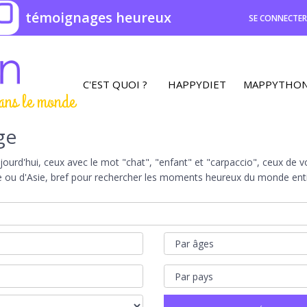
0
témoignages heureux
SE CONNECTE
C'EST QUOI ?
HAPPYDIET
MAPPYTHO
ans le monde
ge
rd'hui, ceux avec le mot "chat", "enfant" et "carpaccio", ceux de vot
e ou d'Asie, bref pour rechercher les moments heureux du monde entie