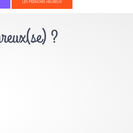
LES PRÉNOMS HEUREUX
ureux(se) ?