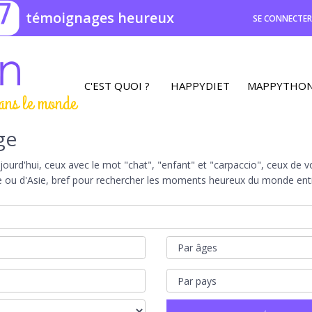
7
témoignages heureux
SE CONNECTE
C'EST QUOI ?
HAPPYDIET
MAPPYTHO
ans le monde
ge
rd'hui, ceux avec le mot "chat", "enfant" et "carpaccio", ceux de vot
e ou d'Asie, bref pour rechercher les moments heureux du monde entie