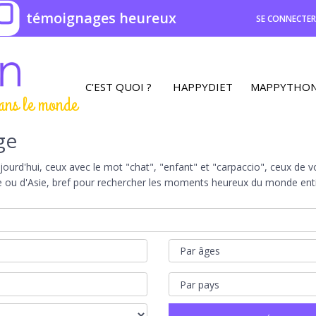
0
témoignages heureux
SE CONNECTE
C'EST QUOI ?
HAPPYDIET
MAPPYTHO
ans le monde
ge
rd'hui, ceux avec le mot "chat", "enfant" et "carpaccio", ceux de vot
e ou d'Asie, bref pour rechercher les moments heureux du monde entie