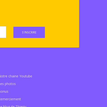
S'INSCRIRE
Notre chaine Youtube
Les photos
Bonus
Remerciement
e blog de Thierry