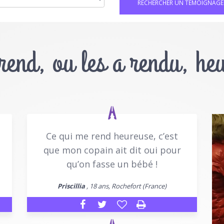
 rend, ou les a rendu, he
Ce qui me rend heureuse, c’est
que mon copain ait dit oui pour
qu’on fasse un bébé !
Priscillia
, 18 ans, Rochefort (France)