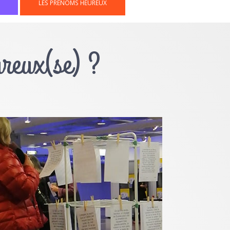
LES PRÉNOMS HEUREUX
ureux(se) ?