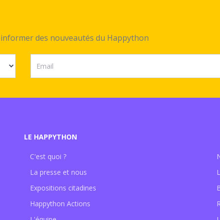
ez informer des nouveautés du Happython
LE HAPPYTHON
C'est quoi ?
La presse et nous
Expositions citadines
Happython Actions
L'équipe
L