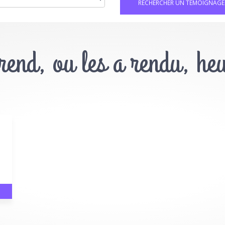
 rend, ou les a rendu, he