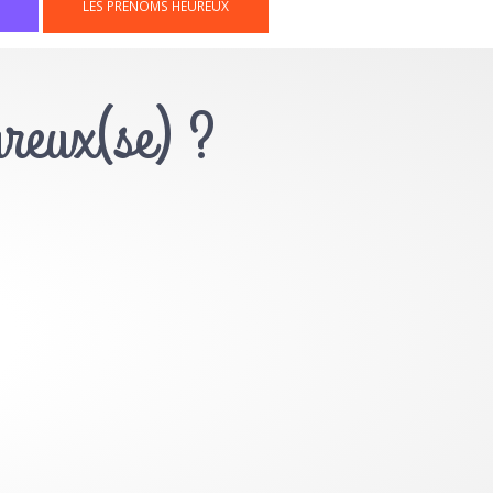
LES PRÉNOMS HEUREUX
ureux(se) ?