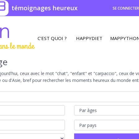
3
témoignages heureux
SE CONNECTE
C'EST QUOI ?
HAPPYDIET
MAPPYTHO
ans le monde
ge
rd'hui, ceux avec le mot "chat", "enfant" et "carpaccio", ceux de vot
e ou d'Asie, bref pour rechercher les moments heureux du monde entie