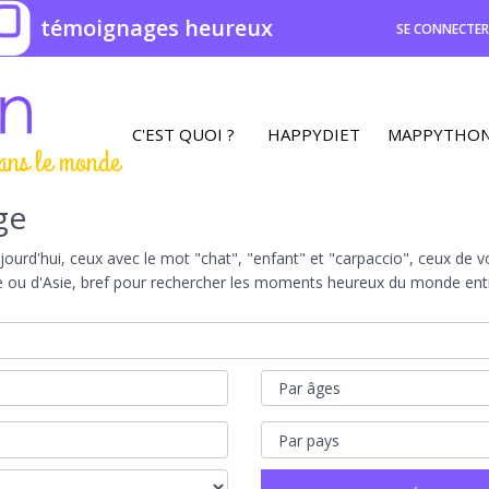
0
témoignages heureux
SE CONNECTE
C'EST QUOI ?
HAPPYDIET
MAPPYTHO
ans le monde
ge
rd'hui, ceux avec le mot "chat", "enfant" et "carpaccio", ceux de vot
e ou d'Asie, bref pour rechercher les moments heureux du monde entie