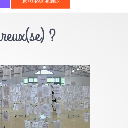
LES PRÉNOMS HEUREUX
ureux(se) ?