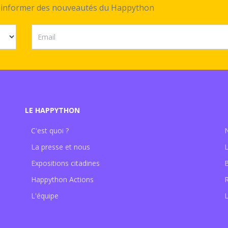
ez informer des nouveautés du Happython
LE HAPPYTHON
C'est quoi ?
La presse et nous
Expositions citadines
Happython Actions
L'équipe
L