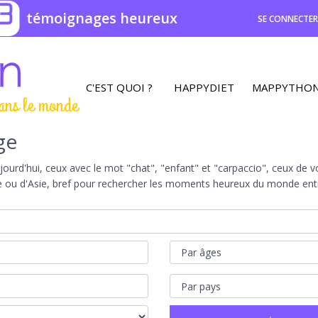
3
témoignages heureux
SE CONNECTE
C'EST QUOI ?
HAPPYDIET
MAPPYTHO
ans le monde
ge
rd'hui, ceux avec le mot "chat", "enfant" et "carpaccio", ceux de vot
e ou d'Asie, bref pour rechercher les moments heureux du monde entie