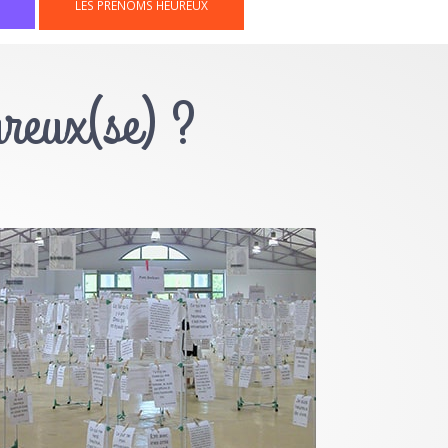
LES PRÉNOMS HEUREUX
ureux(se) ?