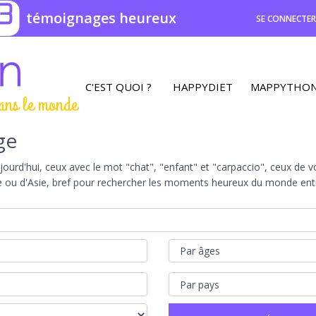
3
témoignages heureux
SE CONNECTE
C'EST QUOI ?
HAPPYDIET
MAPPYTHO
ans le monde
ge
rd'hui, ceux avec le mot "chat", "enfant" et "carpaccio", ceux de vot
e ou d'Asie, bref pour rechercher les moments heureux du monde entie