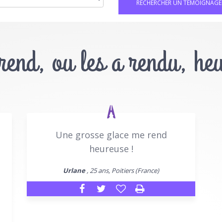
 rend, ou les a rendu, he
Une grosse glace me rend
heureuse !
Urlane
, 25 ans, Poitiers (France)