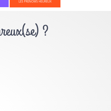
LES PRÉNOMS HEUREUX
ureux(se) ?