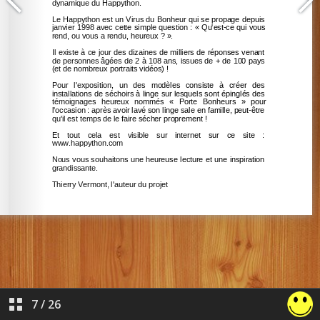
7
/
26