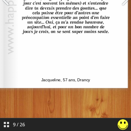
9
/
26