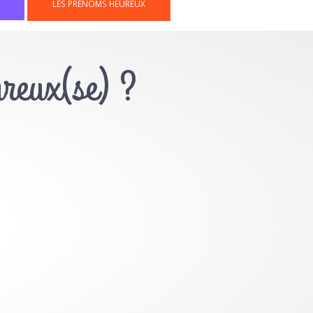
LES PRÉNOMS HEUREUX
ureux(se) ?