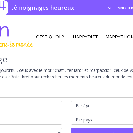
4
témoignages heureux
SE CONNECTE
C'EST QUOI ?
HAPPYDIET
MAPPYTHO
ans le monde
ge
rd'hui, ceux avec le mot "chat", "enfant" et "carpaccio", ceux de vot
e ou d'Asie, bref pour rechercher les moments heureux du monde entie