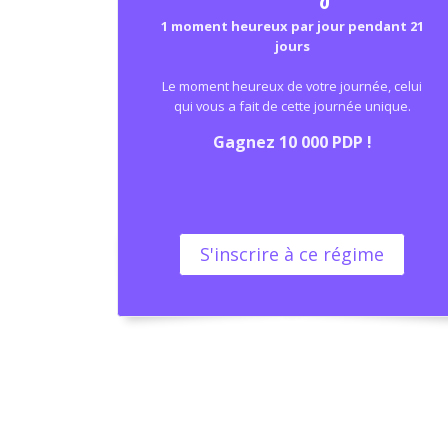
1 moment heureux par jour pendant 21
jours
Le moment heureux de votre journée, celui
qui vous a fait de cette journée unique.
Gagnez 10 000 PDP !
S'inscrire à ce régime