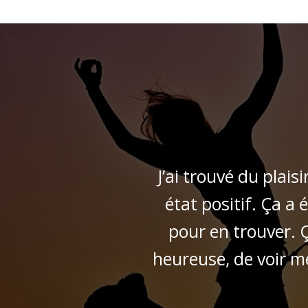
e
J’ai trouvé du plai
état positif. Ça a 
pour en trouver. 
es
heureuse, de voir m