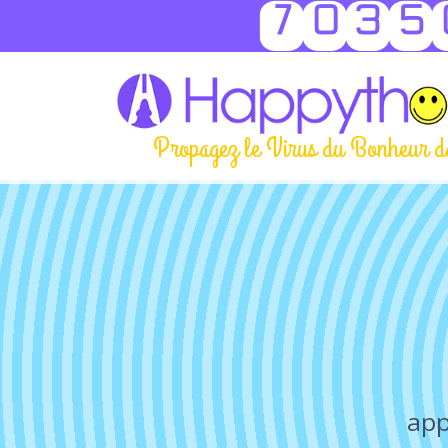
7035
Propagez le Virus du Bonheur d
app