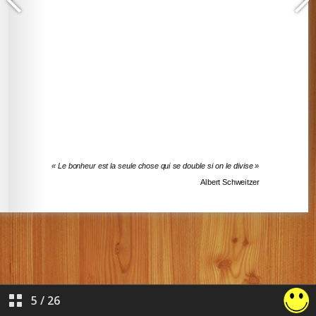
5
/
26