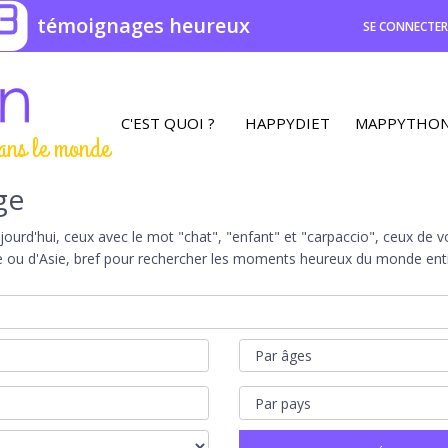
3
témoignages heureux
SE CONNECTE
C'EST QUOI ?
HAPPYDIET
MAPPYTHO
ans le monde
ge
rd'hui, ceux avec le mot "chat", "enfant" et "carpaccio", ceux de vot
e ou d'Asie, bref pour rechercher les moments heureux du monde entie