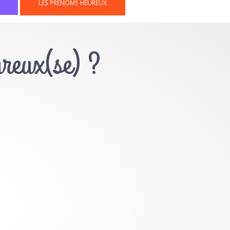
LES PRÉNOMS HEUREUX
ureux(se) ?