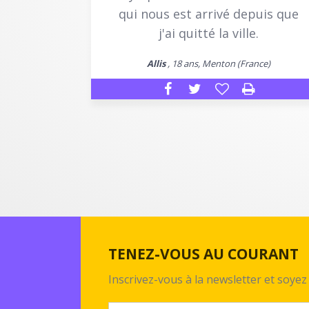
qui nous est arrivé depuis que
j'ai quitté la ville.
Allis
, 18 ans, Menton (France)
TENEZ-VOUS AU COURANT
Inscrivez-vous à la newsletter et soy