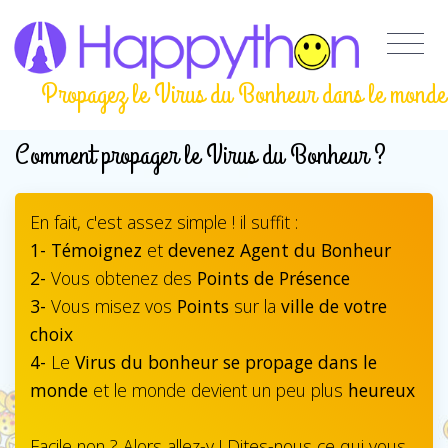
Propagez le Virus du Bonheur dans le monde
Comment propager le Virus du Bonheur ?
En fait, c'est assez simple ! il suffit :
1-
Témoignez
et
devenez Agent du Bonheur
2-
Vous obtenez des
Points de Présence
3-
Vous misez vos
Points
sur la
ville de votre
choix
4-
Le
Virus du bonheur se propage dans le
monde
et le monde devient un peu plus
heureux
Facile non ? Alors allez-y ! Dites-nous ce qui vous