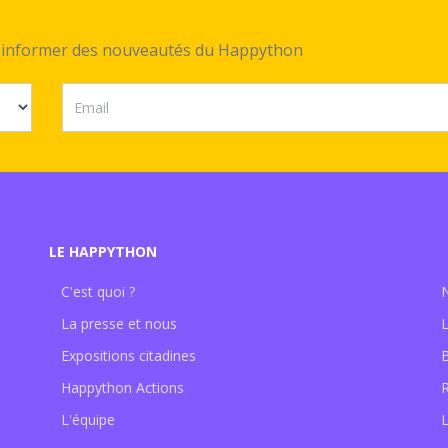
ez informer des nouveautés du Happython
LE HAPPYTHON
C'est quoi ?
La presse et nous
Expositions citadines
Happython Actions
L'équipe
L