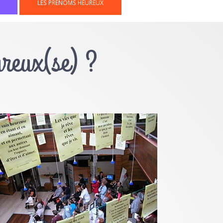
LES PRÉNOMS HEUREUX
ureux(se) ?