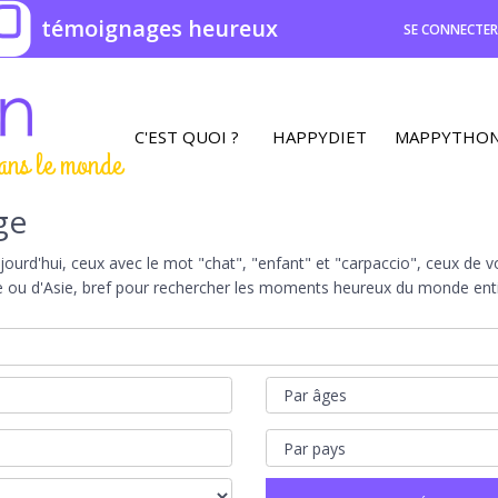
0
témoignages heureux
SE CONNECTE
C'EST QUOI ?
HAPPYDIET
MAPPYTHO
ans le monde
ge
rd'hui, ceux avec le mot "chat", "enfant" et "carpaccio", ceux de vot
e ou d'Asie, bref pour rechercher les moments heureux du monde entie