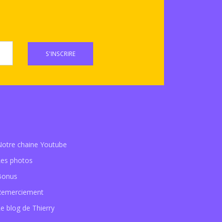
S'INSCRIRE
Notre chaine Youtube
Les photos
Bonus
Remerciement
e blog de Thierry