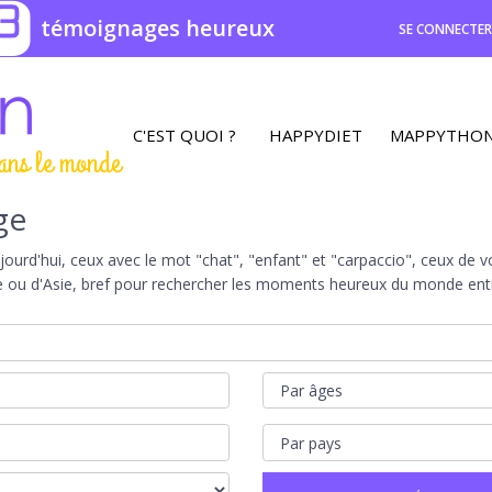
3
témoignages heureux
SE CONNECTE
C'EST QUOI ?
HAPPYDIET
MAPPYTHO
ans le monde
ge
rd'hui, ceux avec le mot "chat", "enfant" et "carpaccio", ceux de vot
e ou d'Asie, bref pour rechercher les moments heureux du monde entie