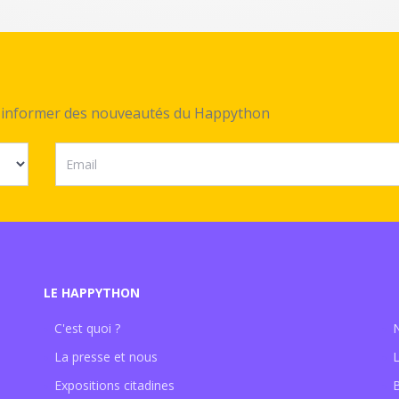
ez informer des nouveautés du Happython
LE HAPPYTHON
C'est quoi ?
La presse et nous
Expositions citadines