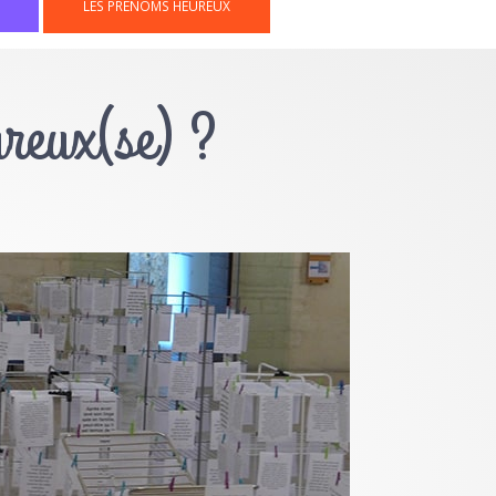
LES PRÉNOMS HEUREUX
ureux(se) ?