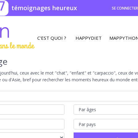
7
témoignages heureux
SE CONNECTE
C'EST QUOI ?
HAPPYDIET
MAPPYTHO
ans le monde
ge
rd'hui, ceux avec le mot "chat", "enfant" et "carpaccio", ceux de vot
e ou d'Asie, bref pour rechercher les moments heureux du monde entie