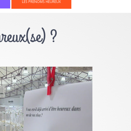
LES PRÉNOMS HEUREUX
ureux(se) ?