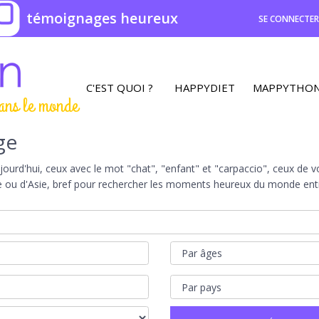
0
témoignages heureux
SE CONNECTE
C'EST QUOI ?
HAPPYDIET
MAPPYTHO
ans le monde
ge
rd'hui, ceux avec le mot "chat", "enfant" et "carpaccio", ceux de vot
e ou d'Asie, bref pour rechercher les moments heureux du monde entie