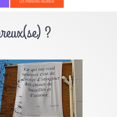
LES PRÉNOMS HEUREUX
ureux(se) ?