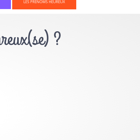
LES PRÉNOMS HEUREUX
ureux(se) ?