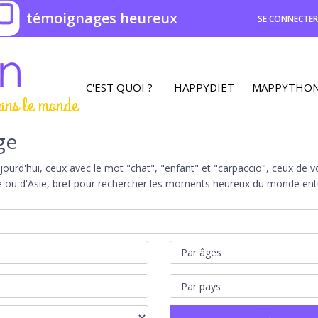
0
témoignages heureux
SE CONNECTE
C'EST QUOI ?
HAPPYDIET
MAPPYTHO
ans le monde
ge
rd'hui, ceux avec le mot "chat", "enfant" et "carpaccio", ceux de vot
e ou d'Asie, bref pour rechercher les moments heureux du monde entie