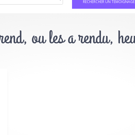
 rend, ou les a rendu, he