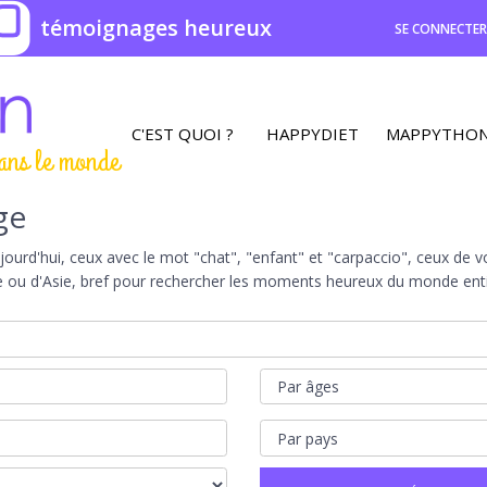
0
témoignages heureux
SE CONNECTE
C'EST QUOI ?
HAPPYDIET
MAPPYTHO
ans le monde
ge
rd'hui, ceux avec le mot "chat", "enfant" et "carpaccio", ceux de vot
e ou d'Asie, bref pour rechercher les moments heureux du monde entie