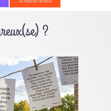
LES PRÉNOMS HEUREUX
ureux(se) ?