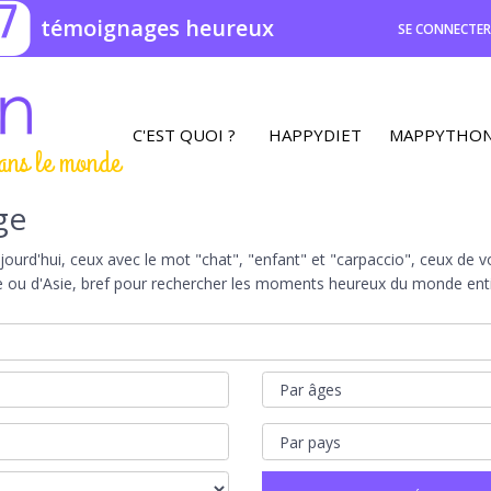
7
témoignages heureux
SE CONNECTE
C'EST QUOI ?
HAPPYDIET
MAPPYTHO
ans le monde
ge
rd'hui, ceux avec le mot "chat", "enfant" et "carpaccio", ceux de vot
e ou d'Asie, bref pour rechercher les moments heureux du monde entie