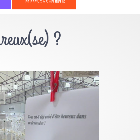
LES PRÉNOMS HEUREUX
ureux(se) ?