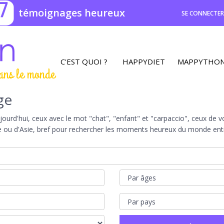
7
témoignages heureux
SE CONNECTE
C'EST QUOI ?
HAPPYDIET
MAPPYTHO
ans le monde
ge
rd'hui, ceux avec le mot "chat", "enfant" et "carpaccio", ceux de vot
e ou d'Asie, bref pour rechercher les moments heureux du monde entie