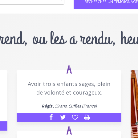
 rend, ou les a rendu, he
Avoir trois enfants sages, plein
de volonté et courageux.
Régis
, 59 ans, Cuffies (France)