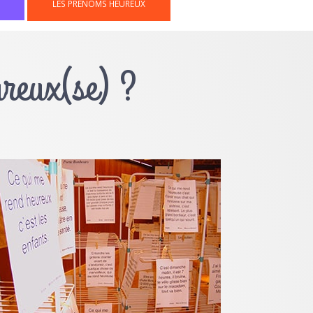
LES PRÉNOMS HEUREUX
ureux(se) ?