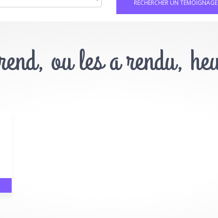
 rend, ou les a rendu, he