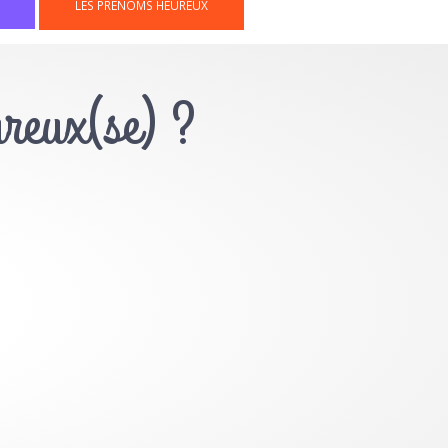
LES PRÉNOMS HEUREUX
ureux(se) ?