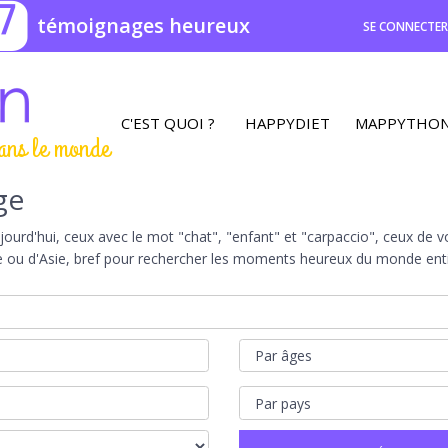
7
témoignages heureux
SE CONNECTE
C'EST QUOI ?
HAPPYDIET
MAPPYTHO
ans le monde
ge
rd'hui, ceux avec le mot "chat", "enfant" et "carpaccio", ceux de vot
e ou d'Asie, bref pour rechercher les moments heureux du monde entie