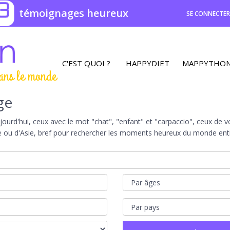
3
témoignages heureux
SE CONNECTE
C'EST QUOI ?
HAPPYDIET
MAPPYTHO
ans le monde
ge
rd'hui, ceux avec le mot "chat", "enfant" et "carpaccio", ceux de vot
e ou d'Asie, bref pour rechercher les moments heureux du monde entie