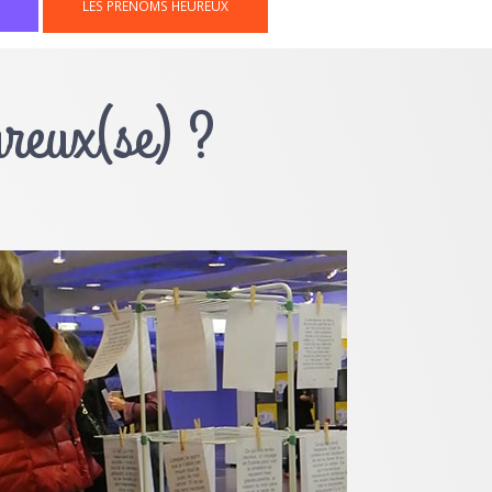
LES PRÉNOMS HEUREUX
ureux(se) ?