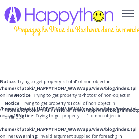
Propagez le Virus du Bonheur dans le mond
Notice
: Trying to get property 'sTotal' of non-object in
/home/kfptoki/_HAPPYTHON/_WWW/app/view/blog/index.tpl
on line
9
Notice
: Trying to get property 'sPhotos' of non-object in
Notice
: Trying to get property 'sTotal' of non-object in
/home/kfptoki/_HAPPYTHON/_WWW/app/view/blog/index.tpl
/home/kfptoki/_HAPPYTHON/_WWW/app/view/blog/index.tp
on line
15
Notice
: Trying to get property 'list' of non-object in
on line
36
/home/kfptoki/_HAPPYTHON/_WWW/app/view/blog/index.tpl
on line
16
Warning
: Invalid argument supplied for foreach() in