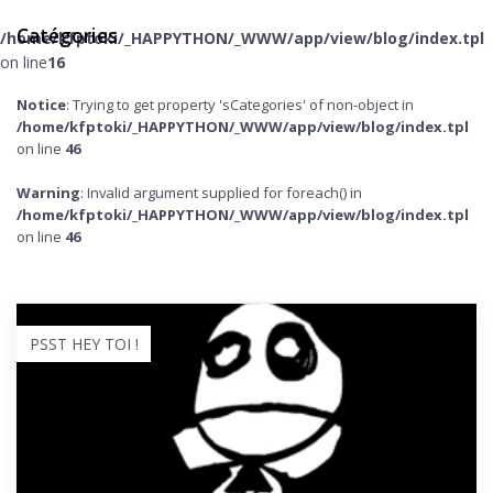
Catégories
/home/kfptoki/_HAPPYTHON/_WWW/app/view/blog/index.tpl
on line
16
Notice
: Trying to get property 'sCategories' of non-object in
/home/kfptoki/_HAPPYTHON/_WWW/app/view/blog/index.tpl
on line
46
Warning
: Invalid argument supplied for foreach() in
/home/kfptoki/_HAPPYTHON/_WWW/app/view/blog/index.tpl
on line
46
PSST HEY TOI !