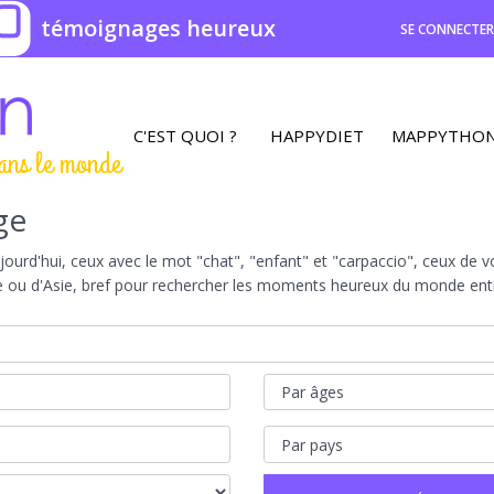
0
témoignages heureux
SE CONNECTE
C'EST QUOI ?
HAPPYDIET
MAPPYTHO
ans le monde
ge
rd'hui, ceux avec le mot "chat", "enfant" et "carpaccio", ceux de vot
e ou d'Asie, bref pour rechercher les moments heureux du monde entie