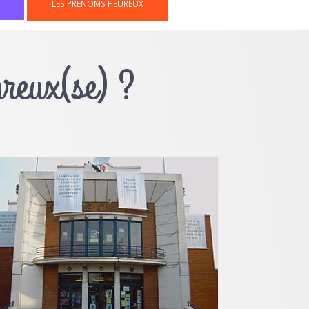
LES PRÉNOMS HEUREUX
ureux(se) ?