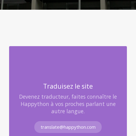
Traduisez le site
Devenez traducteur, faites connaître le
Happython à vos proches parlant une
autre langue.
translate@happython.com