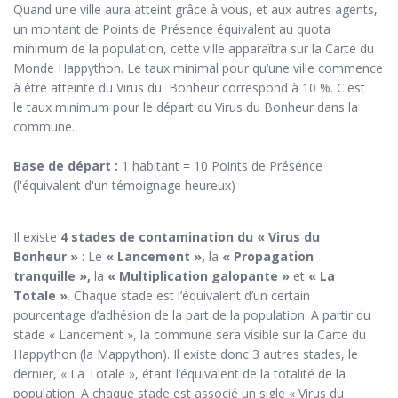
Quand une ville aura atteint grâce à vous, et aux autres agents,
un montant de Points de Présence équivalent au quota
minimum de la population, cette ville apparaîtra sur la Carte du
Monde Happython. Le taux minimal pour qu’une ville commence
à être atteinte du Virus du Bonheur correspond à 10 %. C'est
le taux minimum pour le départ du Virus du Bonheur dans la
commune.
Base de départ :
1 habitant = 10 Points de Présence
(l'équivalent d'un témoignage heureux)
Il existe
4 stades de contamination du « Virus du
Bonheur »
: Le
« Lancement »,
la
« Propagation
tranquille »,
la
« Multiplication galopante »
et
« La
Totale »
. Chaque stade est l’équivalent d’un certain
pourcentage d’adhésion de la part de la population. A partir du
stade « Lancement », la commune sera visible sur la Carte du
Happython (la Mappython). Il existe donc 3 autres stades, le
dernier, « La Totale », étant l’équivalent de la totalité de la
population. A chaque stade est associé un sigle « Virus du