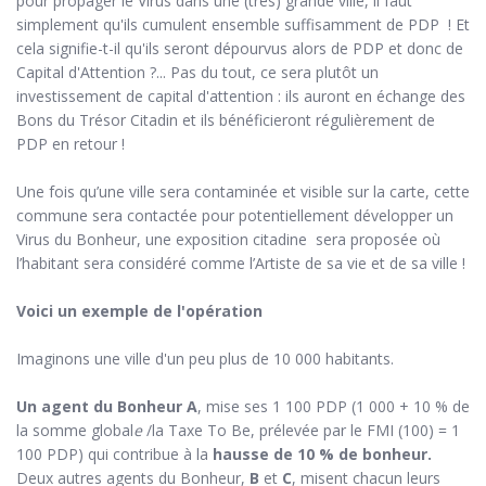
pour propager le Virus dans une (très) grande ville, il faut
simplement qu'ils cumulent ensemble suffisamment de PDP ! Et
cela signifie-t-il qu'ils seront dépourvus alors de PDP et donc de
Capital d'Attention ?... Pas du tout, ce sera plutôt un
investissement de capital d'attention : ils auront en échange des
Bons du Trésor Citadin et ils bénéficieront régulièrement de
PDP en retour !
Une fois qu’une ville sera contaminée et visible sur la carte, cette
commune sera contactée pour potentiellement développer un
Virus du Bonheur, une exposition citadine sera proposée où
l’habitant sera considéré comme l’Artiste de sa vie et de sa ville !
Voici un exemple de l'opération
Imaginons une ville d'un peu plus de 10 000 habitants.
Un agent du Bonheur A
, mise ses 1 100 PDP (1 000 + 10 % de
la somme global
e
/la Taxe To Be, prélevée par le FMI (100) = 1
100 PDP) qui contribue à la
hausse de 10 % de bonheur.
Deux autres agents du Bonheur,
B
et
C
, misent chacun leurs