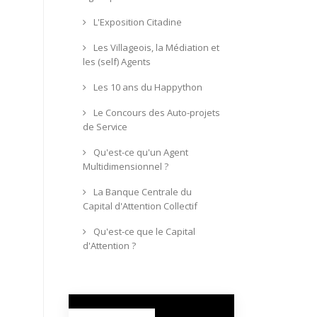
L'Exposition Citadine
Les Villageois, la Médiation et
les (self) Agents
Les 10 ans du Happython
Le Concours des Auto-projets
de Service
Qu'est-ce qu'un Agent
Multidimensionnel ?
La Banque Centrale du
Capital d'Attention Collectif
Qu'est-ce que le Capital
d'Attention ?