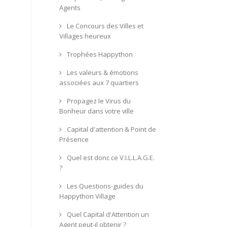
Agents
Le Concours des Villes et
Villages heureux
Trophées Happython
Les valeurs & émotions
associées aux 7 quartiers
Propagez le Virus du
Bonheur dans votre ville
Capital d'attention & Point de
Présence
Quel est donc ce V.I.L.L.A.G.E.
?
Les Questions-guides du
Happython Village
Quel Capital d'Attention un
Agent peut-il obtenir ?