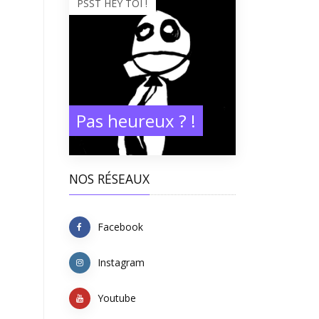
PSST HEY TOI !
Pas heureux ? !
NOS RÉSEAUX
Facebook
Instagram
Youtube